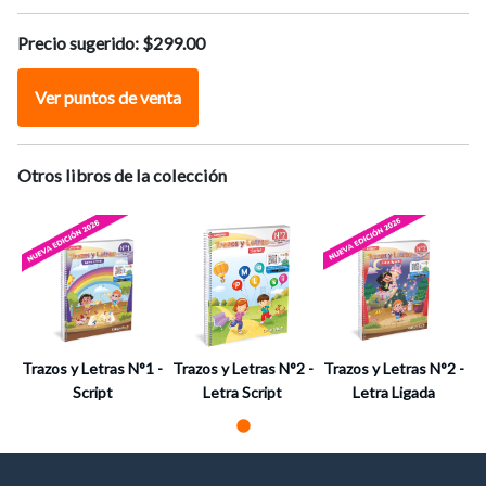
Reconocimiento y trazado de vocales y consonantes M y P.
Lectura y escritura de sílabas y palabras.
Precio sugerido:
$299.00
Acercamiento a textos escritos.
Comprensión de textos literarios y no literarios.
Ver puntos de venta
Otros libros de la colección
Trazos y Letras N°1 -
Trazos y Letras N°2 -
Trazos y Letras N°2 -
T
Script
Letra Script
Letra Ligada