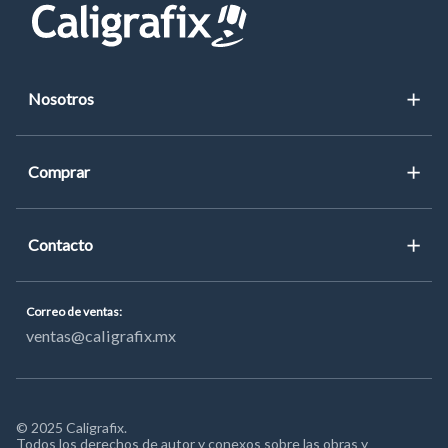
Nosotros
Blog
Comprar
Noticias
Compra presencial
Contacto
Dónde comprar
Catálogo
Contacto
Correo de ventas
:
Contacto
ventas@caligrafix.mx
Ventas
© 2025 Caligrafix.
Todos los derechos de autor y conexos sobre las obras y