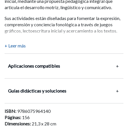
inicial, mediante una propuesta pedagógica integral que
articula el desarrollo motriz, lingüístico y comunicativo.
Sus actividades están diseñadas para fomentar la expresión,
comprensión y conciencia fonológica a través de juegos
gráficos, lectoescritura inicial y acercamiento a los textos.
La edición incluye ilustraciones, imágenes reales y personajes
+ Leer más
que acompañan el aprendizaje, promoviendo la motivación, la
participación activa y el desarrollo de la autonomía.
Además, incorpora marcadores PleIQ con realidad
Aplicaciones compatibles
+
aumentada, los que permiten acceder a experiencias digitales
que refuerzan habilidades grafomotrices, fonológicas y
lectoras, promoviendo el aprendizaje autónomo y ofreciendo
seguimiento del progreso en tiempo real.
Guías didácticas y soluciones
+
Contenidos del cuaderno
:
Guía Didáctica
ISBN
:
9786075964140
Lenguaje oral: desarrollo de la expresión y comprensión.
Ver Online y Descarga
PleIQ
Páginas
:
156
Caligrafix Papel Digital
Conciencia fonológica básica.
Descargar
Descargar
Dimensiones
:
21,3 x 28 cm
Ejercitación grafomotriz.