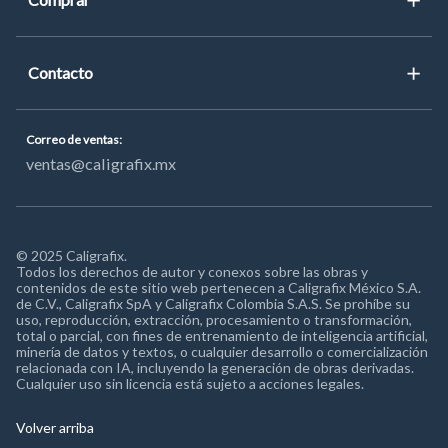
Noticias
Compra presencial
Contacto
Dónde comprar
Catálogo
Contacto
Correo de ventas
:
Contacto
ventas@caligrafix.mx
Ventas
© 2025 Caligrafix.
Todos los derechos de autor y conexos sobre las obras y
contenidos de este sitio web pertenecen a Caligrafix México S.A.
de C.V., Caligrafix SpA y Caligrafix Colombia S.A.S. Se prohíbe su
uso, reproducción, extracción, procesamiento o transformación,
total o parcial, con fines de entrenamiento de inteligencia artificial,
minería de datos y textos, o cualquier desarrollo o comercialización
relacionada con IA, incluyendo la generación de obras derivadas.
Cualquier uso sin licencia está sujeto a acciones legales.
Volver arriba