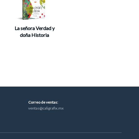
La señora Verdad y
doña Historia
Correo de ventas
:
ventas@caligrafix.mx